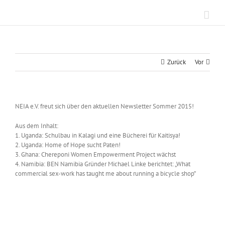
Zum
Inhalt
springen
Zurück
Vor
NEIA e.V. freut sich über den aktuellen Newsletter Sommer 2015!
Aus dem Inhalt:
1. Uganda: Schulbau in Kalagi und eine Bücherei für Kaitisya!
2. Uganda: Home of Hope sucht Paten!
3. Ghana: Chereponi Women Empowerment Project wächst
4. Namibia: BEN Namibia Gründer Michael Linke berichtet: „What
commercial sex-work has taught me about running a bicycle shop”