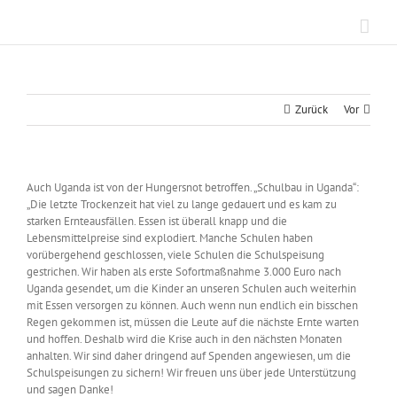
Zum
Inhalt
springen
Zurück
Vor
Auch Uganda ist von der Hungersnot betroffen. „Schulbau in Uganda“:
„Die letzte Trockenzeit hat viel zu lange gedauert und es kam zu
starken Ernteausfällen. Essen ist überall knapp und die
Lebensmittelpreise sind explodiert. Manche Schulen haben
vorübergehend geschlossen, viele Schulen die Schulspeisung
gestrichen. Wir haben als erste Sofortmaßnahme 3.000 Euro nach
Uganda gesendet, um die Kinder an unseren Schulen auch weiterhin
mit Essen versorgen zu könn
en. Auch wenn nun endlich ein bisschen
Regen gekommen ist, müssen die Leute auf die nächste Ernte warten
und hoffen. Deshalb wird die Krise auch in den nächsten Monaten
anhalten. Wir sind daher dringend auf Spenden angewiesen, um die
Schulspeisungen zu sichern! Wir freuen uns über jede Unterstützung
und sagen Danke!